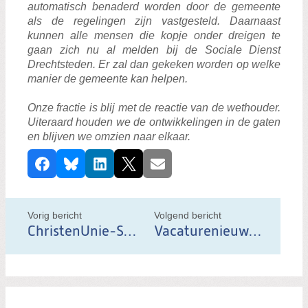
automatisch benaderd worden door de gemeente
als de regelingen zijn vastgesteld. Daarnaast
kunnen alle mensen die kopje onder dreigen te
gaan zich nu al melden bij de Sociale Dienst
Drechtsteden. Er zal dan gekeken worden op welke
manier de gemeente kan helpen.
Onze fractie is blij met de reactie van de wethouder.
Uiteraard houden we de ontwikkelingen in de gaten
en blijven we omzien naar elkaar.
D
Facebook
Bluesky
LinkedIn
X
E-mail
e
e
l
Vorig bericht
Volgend bericht
d
ChristenUnie-SGP Dordrecht presenteert haar nieuwe verkiezingsprogramma
Vacaturenieuws: Fractiesecretaris
i
t
b
e