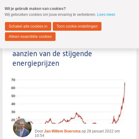
Spring
Wil je gebruik maken van cookies?
naar
Wij gebruiken cookies om jouw ervaring te verbeteren.
Lees meer
.
MENU
Spring
naar
Dordrecht
de
Schakel alle cookies in
Toon cookie-instellingen
inhoud
Spring
Alleen essentiële cookies
naar
Omzien naar elkaar; ook ten
het
hoofdmenu
aanzien van de stijgende
energieprijzen
Zoeken:
Zoeken
Door
Jan Willem Boersma
op
28 januari 2022 om
10:54