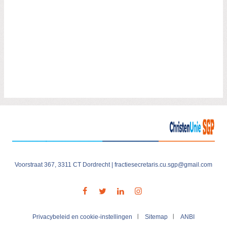
Voorstraat 367, 3311 CT Dordrecht |
fractiesecretaris.cu.sgp@gmail.com
Visit
our
social
media
Privacybeleid en cookie-instellingen
Sitemap
ANBI
pages: