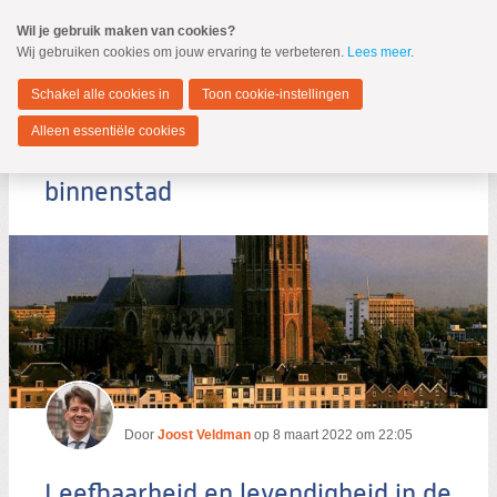
Spring
Wil je gebruik maken van cookies?
naar
Wij gebruiken cookies om jouw ervaring te verbeteren.
Lees meer
.
MENU
Spring
naar
Dordrecht
de
Schakel alle cookies in
Toon cookie-instellingen
inhoud
Spring
Alleen essentiële cookies
naar
Leefbaarheid en levendigheid in de
het
hoofdmenu
binnenstad
Zoeken:
Zoeken
Door
Joost Veldman
op
8 maart 2022 om 22:05
Leefbaarheid en levendigheid in de