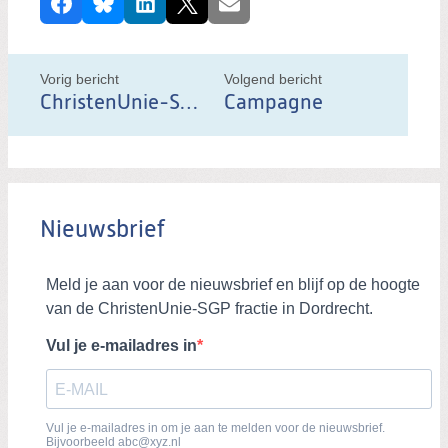
Facebook
Bluesky
LinkedIn
X
E-mail
e
e
l
Vorig bericht
Volgend bericht
d
ChristenUnie-SGP & CDA organiseren gebedsbijeenkomst voor verkiezingen
Campagne
i
t
b
e
Nieuwsbrief
r
i
c
h
t