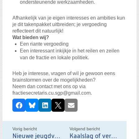
ondersteunende werkzaamheden.
Afhankelijk van je eigen interesses en ambities kun
je dit takenpakket uitbreiden; je vergoeding
reflecteert dit natuurlijk!
Wat bieden wij?
Een riante vergoeding
Een interessant inkijkje in het reilen en zeilen
van de fractie en lokale politiek.
Heb je interesse, vragen of wil je gewoon eens
brainstormen over de mogelijkheden?
Neem dan contact met ons op via
fractiesecretaris.cu.sgp@gmail.com.
D
Facebook
Bluesky
LinkedIn
X
E-mail
e
e
l
Vorig bericht
Volgend bericht
d
Nieuwe jeugdverordening
Kaalslag of verbeterslag?