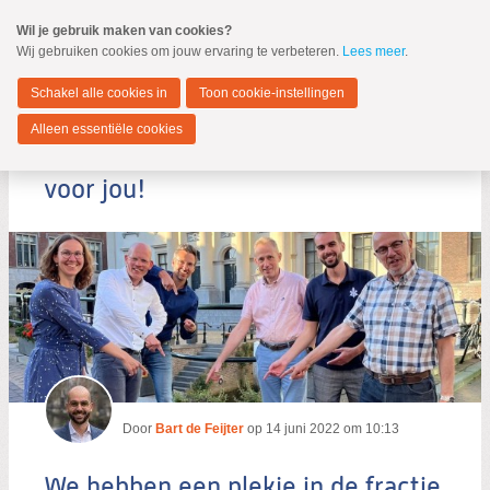
Spring
Wil je gebruik maken van cookies?
naar
Wij gebruiken cookies om jouw ervaring te verbeteren.
Lees meer
.
MENU
Spring
naar
Dordrecht
de
Schakel alle cookies in
Toon cookie-instellingen
inhoud
Spring
Alleen essentiële cookies
naar
We hebben een plekje in de fractie
het
hoofdmenu
voor jou!
Zoeken:
Zoeken
Door
Bart de Feijter
op
14 juni 2022 om 10:13
We hebben een plekje in de fractie