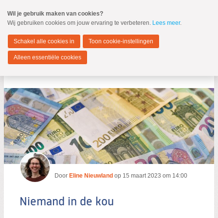
Spring
Wil je gebruik maken van cookies?
naar
Wij gebruiken cookies om jouw ervaring te verbeteren.
Lees meer
.
MENU
Spring
naar
Dordrecht
de
Schakel alle cookies in
Toon cookie-instellingen
inhoud
Spring
Alleen essentiële cookies
naar
Niemand in de kou
het
hoofdmenu
Zoeken:
Zoeken
Door
Eline Nieuwland
op
15 maart 2023 om 14:00
Niemand in de kou