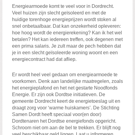
Energiearmoede komt te veel voor in Dordrecht.
Veel huizen zijn slecht geïsoleerd en met de
huidige torenhoge energieprijzen wordt stoken al
snel onbetaalbaar. Dat kan onzekerheid opleveren:
hoe hoog wordt de energierekening? Kan ik het wel
betalen? Het kan iedereen treffen, ook degenen met
een prima salaris. Je zult maar de pech hebben dat
je in een slecht geïsoleerde woning woont en een
energiecontract had dat afliep.
Er wordt heel veel gedaan om energiearmoede te
voorkomen. Denk aan landelijke maatregelen, zoals
het energieplafond en het net gestarte Noodfonds
Energie. Er zijn ook Dordtse initiatieven. De
gemeente Dordrecht keert de energietoeslag uit en
draagt zorg voor ‘warme huiskamers’. De Stichting
Samen Dordt heeft speciaal voor(en door)
Dordtenaren het Dordtse energiefonds opgericht.
Schroom niet om aan de bel te trekken. Er blijft nog
veel beschikbaar geld liggen. Laat u informeren,