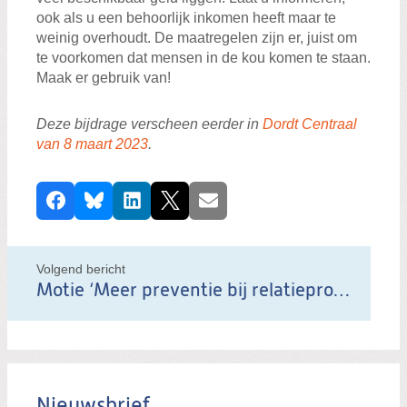
ook als u een behoorlijk inkomen heeft maar te
weinig overhoudt. De maatregelen zijn er, juist om
te voorkomen dat mensen in de kou komen te staan.
Maak er gebruik van!
Deze bijdrage verscheen eerder in
Dordt Centraal
van 8 maart 2023
.
D
Facebook
Bluesky
LinkedIn
X
E-mail
e
e
l
Volgend bericht
d
Motie ‘Meer preventie bij relatieproblemen’
i
t
b
e
Nieuwsbrief