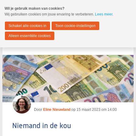
Spring
Wil je gebruik maken van cookies?
naar
Wij gebruiken cookies om jouw ervaring te verbeteren.
Lees meer
.
MENU
Spring
naar
Dordrecht
de
Schakel alle cookies in
Toon cookie-instellingen
inhoud
Spring
Alleen essentiële cookies
naar
Niemand in de kou
het
hoofdmenu
Zoeken:
Zoeken
Door
Eline Nieuwland
op
15 maart 2023 om 14:00
Niemand in de kou