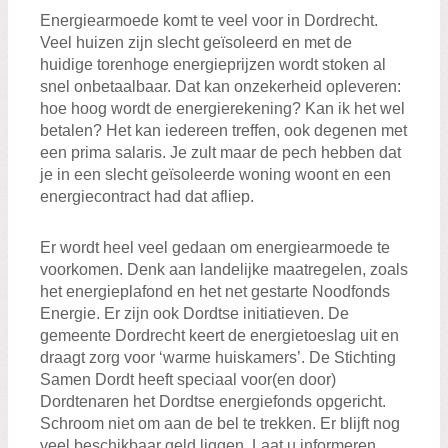
Energiearmoede komt te veel voor in Dordrecht.
Veel huizen zijn slecht geïsoleerd en met de
huidige torenhoge energieprijzen wordt stoken al
snel onbetaalbaar. Dat kan onzekerheid opleveren:
hoe hoog wordt de energierekening? Kan ik het wel
betalen? Het kan iedereen treffen, ook degenen met
een prima salaris. Je zult maar de pech hebben dat
je in een slecht geïsoleerde woning woont en een
energiecontract had dat afliep.
Er wordt heel veel gedaan om energiearmoede te
voorkomen. Denk aan landelijke maatregelen, zoals
het energieplafond en het net gestarte Noodfonds
Energie. Er zijn ook Dordtse initiatieven. De
gemeente Dordrecht keert de energietoeslag uit en
draagt zorg voor ‘warme huiskamers’. De Stichting
Samen Dordt heeft speciaal voor(en door)
Dordtenaren het Dordtse energiefonds opgericht.
Schroom niet om aan de bel te trekken. Er blijft nog
veel beschikbaar geld liggen. Laat u informeren,