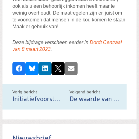
ook als u een behoorlijk inkomen heeft maar te
weinig overhoudt. De maatregelen zijn er, juist om
te voorkomen dat mensen in de kou komen te staan.
Maak er gebruik van!
Deze bijdrage verscheen eerder in
Dordt Centraal
van 8 maart 2023
.
D
Facebook
Bluesky
LinkedIn
X
E-mail
e
e
l
Vorig bericht
Volgend bericht
d
Initiatiefvoorstel ‘Eerste Dordtse burgerberaad’ ingediend door ChristenUnie-SGP
De waarde van werkbezoeken
i
t
b
e
Nieuwsbrief