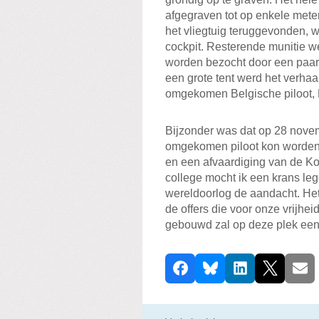
afgegraven tot op enkele mete
het vliegtuig teruggevonden, 
cockpit. Resterende munitie wer
worden bezocht door een paar 
een grote tent werd het verhaa
omgekomen Belgische piloot, 
Bijzonder was dat op 28 nove
omgekomen piloot kon worden h
en een afvaardiging van de K
college mocht ik een krans leg
wereldoorlog de aandacht. Het
de offers die voor onze vrijhe
gebouwd zal op deze plek een
D
Facebook
Bluesky
LinkedIn
X
E-ma
e
e