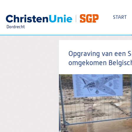
Spring
naar
Spring
START
naar
de
Dordrecht
inhoud
Spring
naar
het
Zoeken:
hoofdmenu
Opgraving van een S
omgekomen Belgisch