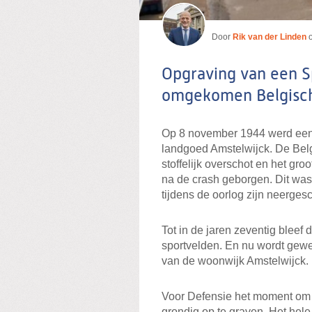
Door
Rik van der Linden
Opgraving van een S
omgekomen Belgisch
Op 8 november 1944 werd een 
landgoed Amstelwijck. De Belg
stoffelijk overschot en het groo
na de crash geborgen. Dit was
tijdens de oorlog zijn neerges
Tot in de jaren zeventig blee
sportvelden. En nu wordt gewe
van de woonwijk Amstelwijck.
Voor Defensie het moment om in
grondig op te graven. Het hel