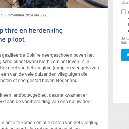
op
30 november 2024 om 13:26
pitfire en herdenking
e piloot
geallieerde Spitfire neergeschoten boven het
ische piloot kwam hierbij om het leven. Zijn
tste deel van het vliegtuig (romp en vleugels) zijn
 een van de vele duizenden vliegtuigen die
choten of neergestort boven Nederland.
f dit een landbouwgebied, daarna kwamen er
rkt aan de voorbereiding van een nieuw deel
 actie te komen en alle resten van het vliegtuig
e gebied werd afgezet en onderzocht, en