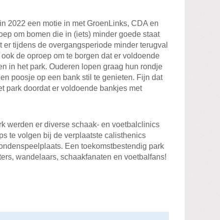
n 2022 een motie in met GroenLinks, CDA en
oep om bomen die in (iets) minder goede staat
dat er tijdens de overgangsperiode minder terugval
 ook de oproep om te borgen dat er voldoende
ven in het park. Ouderen lopen graag hun rondje
 een poosje op een bank stil te genieten. Fijn dat
et park doordat er voldoende bankjes met
rk werden er diverse schaak- en voetbalclinics
 te volgen bij de verplaatste calisthenics
hondenspeelplaats. Een toekomstbestendig park
aters, wandelaars, schaakfanaten en voetbalfans!
il