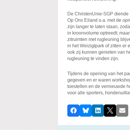
De ChristenUnie-SGP diende i
Op Ons Eiland o.a. met de opr
zijn langer te laten staan, zo
in kroonvolume optreedt; maar
zitruimten met rugleuning blij
in het Weizigtpark of zitten er
ook zij kunnen genieten van h
rugleuning te vinden zijn.
Tijdens de opening van het pa
gegeven en er waren workshops
toestellen en de vernieuwde 
voor alle sporters, hondenuitl
D
Facebook
Bluesky
LinkedIn
X
E-ma
e
e