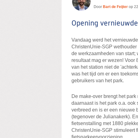
Door
Bart de Feijter
op
22
Opening vernieuwde
Vandaag werd het vernieuwde 
ChristenUnie-SGP wethouder R
de werkzaamheden van start; we
resultaat mag er wezen! Voor 
van het station niet de 'achter
was het tijd om er een toekom
gebruikers van het park.
De make-over brengt het park 
daarnaast is het park o.a. ook
verbreed en is er een nieuwe 
(tegenover de Julianakerk). En
fietsenstalling met 1880 plekk
ChristenUnie-SGP stimuleert fi
fietsparkeervoorziening.