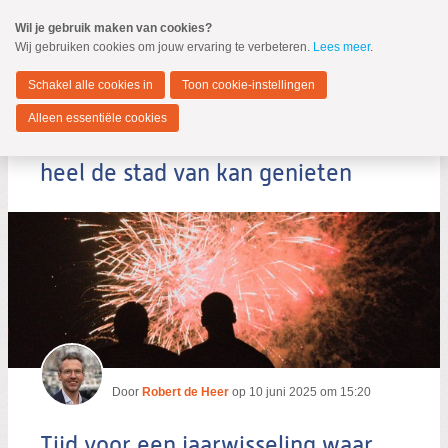
Spring
Wil je gebruik maken van cookies?
naar
Wij gebruiken cookies om jouw ervaring te verbeteren.
Lees meer
.
MENU
Spring
naar
Dordrecht
de
Schakel alle cookies in
Toon cookie-instellingen
inhoud
Spring
Alleen essentiële cookies
naar
Tijd voor een jaarwisseling waar
het
hoofdmenu
heel de stad van kan genieten
Zoeken:
Zoeken
Door
Robert de Heer
op
10 juni 2025 om 15:20
Tijd voor een jaarwisseling waar