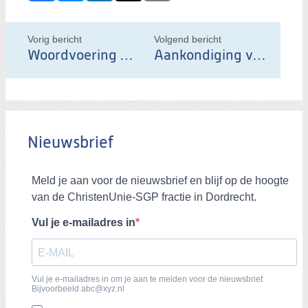
e
l
Vorig bericht
Volgend bericht
d
Woordvoering Motie over mensenrechtenschendingen in Gaza
Aankondiging van een afscheid - en van een nieuwe lijsttrekker voor ChristenUnie-SGP
i
t
b
e
Nieuwsbrief
r
i
c
h
t