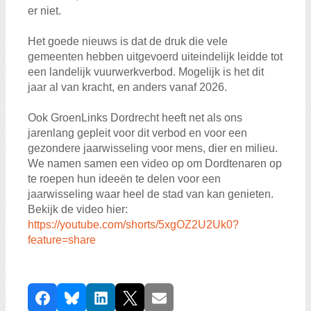
er niet.
Het goede nieuws is dat de druk die vele
gemeenten hebben uitgevoerd uiteindelijk leidde tot
een landelijk vuurwerkverbod. Mogelijk is het dit
jaar al van kracht, en anders vanaf 2026.
Ook GroenLinks Dordrecht heeft net als ons
jarenlang gepleit voor dit verbod en voor een
gezondere jaarwisseling voor mens, dier en milieu.
We namen samen een video op om Dordtenaren op
te roepen hun ideeën te delen voor een
jaarwisseling waar heel de stad van kan genieten.
Bekijk de video hier:
https://youtube.com/shorts/5xgOZ2U2Uk0?
feature=share
D
Facebook
Bluesky
LinkedIn
X
E-mail
e