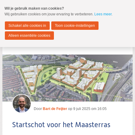
Spring
Wil je gebruik maken van cookies?
naar
Wij gebruiken cookies om jouw ervaring te verbeteren.
Lees meer
.
MENU
Spring
naar
Dordrecht
de
Schakel alle cookies in
Toon cookie-instellingen
inhoud
Spring
Alleen essentiële cookies
naar
Startschot voor het Maasterras
het
hoofdmenu
Zoeken:
Zoeken
Door
Bart de Feijter
op
9 juli 2025 om 16:05
Startschot voor het Maasterras