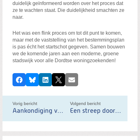
duidelijk geïnformeerd worden over het proces dat
ze te wachten staat. Die duidelijkheid smachten ze
naar.
Het was een flink proces om tot dit punt te komen,
maar met de vaststelling van het bestemmingsplan
is pas écht het startschot gegeven. Samen bouwen
we de komende jaren aan een moderne, groene
stadswijk voor alle Dordtse woningzoekenden!
D
Facebook
Bluesky
LinkedIn
X
E-mail
e
e
l
Vorig bericht
Volgend bericht
d
Aankondiging van een afscheid - en van een nieuwe lijsttrekker voor ChristenUnie-SGP
Een streep door dakloosheid in onze stad
i
t
b