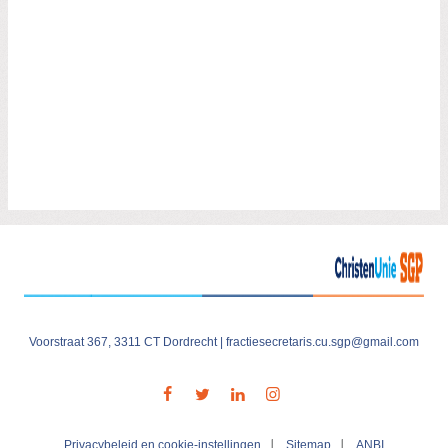
Voorstraat 367, 3311 CT Dordrecht |
fractiesecretaris.cu.sgp@gmail.com
Visit
our
social
media
Privacybeleid en cookie-instellingen
Sitemap
ANBI