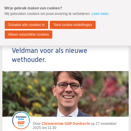
Spring
Wil je gebruik maken van cookies?
naar
Wij gebruiken cookies om jouw ervaring te verbeteren.
Lees meer
.
MENU
Spring
naar
Dordrecht
de
Schakel alle cookies in
Toon cookie-instellingen
inhoud
Spring
Alleen essentiële cookies
naar
De ChristenUnie-SGP draagt Joost
het
hoofdmenu
Veldman voor als nieuwe
wethouder.
Zoeken:
Zoeken
Door
ChristenUnie-SGP Dordrecht
op
27 november
2025 om 11:30