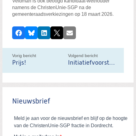
Veldman is ook beoogd kandidaat-wethouder
namens de ChristenUnie-SGP na de
gemeenteraadsverkiezingen op 18 maart 2026.
D
Facebook
Bluesky
LinkedIn
X
E-mail
e
e
l
Vorig bericht
Volgend bericht
d
Prijs!
Initiatiefvoorstel in de strijd tegen eenzaamheid: Dordt Ontmoet!
i
t
b
e
Nieuwsbrief
r
i
c
h