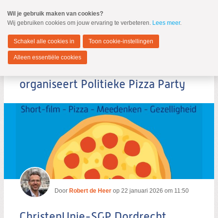
Spring
Wil je gebruik maken van cookies?
naar
Wij gebruiken cookies om jouw ervaring te verbeteren.
Lees meer
.
MENU
Spring
naar
Dordrecht
de
Schakel alle cookies in
Toon cookie-instellingen
inhoud
Spring
Alleen essentiële cookies
naar
ChristenUnie-SGP Dordrecht
het
hoofdmenu
organiseert Politieke Pizza Party
Zoeken:
Zoeken
Door
Robert de Heer
op
22 januari 2026 om 11:50
ChristenUnie-SGP Dordrecht