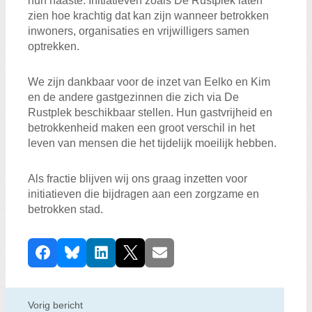
hun naaste. Initiatieven zoals De Rustplek laten
zien hoe krachtig dat kan zijn wanneer betrokken
inwoners, organisaties en vrijwilligers samen
optrekken.
We zijn dankbaar voor de inzet van Eelko en Kim
en de andere gastgezinnen die zich via De
Rustplek beschikbaar stellen. Hun gastvrijheid en
betrokkenheid maken een groot verschil in het
leven van mensen die het tijdelijk moeilijk hebben.
Als fractie blijven wij ons graag inzetten voor
initiatieven die bijdragen aan een zorgzame en
betrokken stad.
D
Facebook
Bluesky
LinkedIn
X
E-mail
e
e
l
Vorig bericht