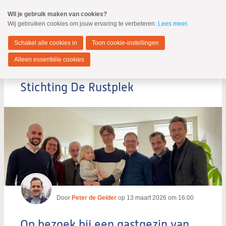
Spring
Wil je gebruik maken van cookies?
naar
Wij gebruiken cookies om jouw ervaring te verbeteren.
Lees meer
.
MENU
Spring
naar
Dordrecht
de
Schakel alle cookies in
Toon cookie-instellingen
inhoud
Spring
Alleen essentiële cookies
naar
Op bezoek bij een gastgezin van
het
hoofdmenu
Stichting De Rustplek
Zoeken:
Zoeken
Door
Peter de Gelder
op
13 maart 2026 om 16:00
Op bezoek bij een gastgezin van