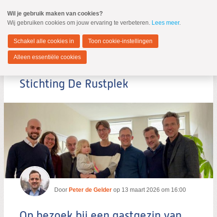
Spring
Wil je gebruik maken van cookies?
naar
Wij gebruiken cookies om jouw ervaring te verbeteren.
Lees meer
.
MENU
Spring
naar
Dordrecht
de
Schakel alle cookies in
Toon cookie-instellingen
inhoud
Spring
Alleen essentiële cookies
naar
Op bezoek bij een gastgezin van
het
hoofdmenu
Stichting De Rustplek
Zoeken:
Zoeken
Door
Peter de Gelder
op
13 maart 2026 om 16:00
Op bezoek bij een gastgezin van