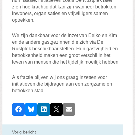
hun naaste. Initiatieven zoals De Rustplek laten
zien hoe krachtig dat kan zijn wanneer betrokken
inwoners, organisaties en vrijwilligers samen
optrekken.
We zijn dankbaar voor de inzet van Eelko en Kim
en de andere gastgezinnen die zich via De
Rustplek beschikbaar stellen. Hun gastvrijheid en
betrokkenheid maken een groot verschil in het
leven van mensen die het tijdelijk moeilijk hebben.
Als fractie blijven wij ons graag inzetten voor
initiatieven die bijdragen aan een zorgzame en
betrokken stad.
D
Facebook
Bluesky
LinkedIn
X
E-mail
e
e
l
Vorig bericht