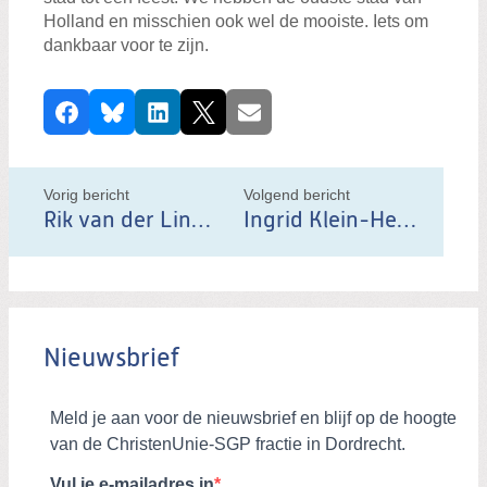
Holland en misschien ook wel de mooiste. Iets om
dankbaar voor te zijn.
D
Facebook
Bluesky
LinkedIn
X
E-mail
e
e
l
Vorig bericht
Volgend bericht
d
Rik van der Linden lijsttrekker ChristenUnie/SGP in Dordrecht
Ingrid Klein-Hendriks stopt als raadslid
i
t
b
e
Nieuwsbrief
r
i
c
h
t