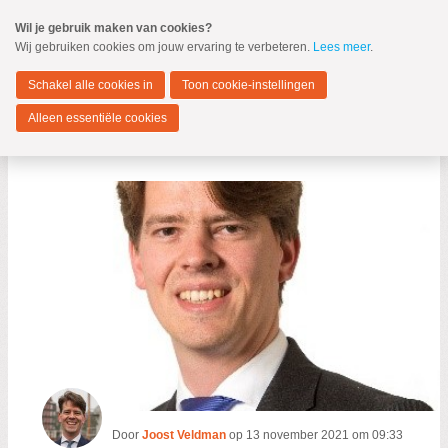
Spring
Wil je gebruik maken van cookies?
naar
Wij gebruiken cookies om jouw ervaring te verbeteren.
Lees meer
.
MENU
Spring
naar
Dordrecht
de
Schakel alle cookies in
Toon cookie-instellingen
inhoud
Spring
Alleen essentiële cookies
naar
Vieren en herdenken
het
hoofdmenu
Zoeken:
Zoeken
Door
Joost Veldman
op
13 november 2021 om 09:33