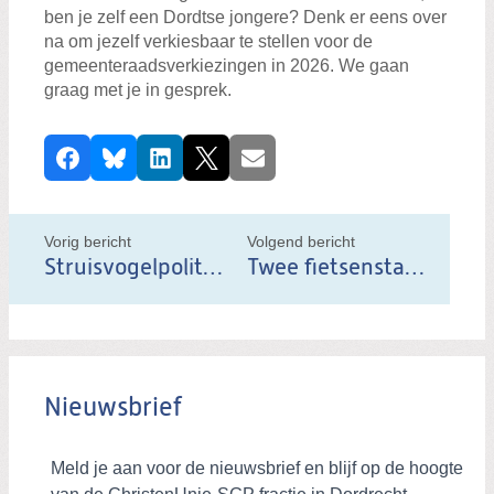
ben je zelf een Dordtse jongere? Denk er eens over
na om jezelf verkiesbaar te stellen voor de
gemeenteraadsverkiezingen in 2026. We gaan
graag met je in gesprek.
D
Facebook
Bluesky
LinkedIn
X
E-mail
e
e
l
Vorig bericht
Volgend bericht
d
Struisvogelpolitiek
Twee fietsenstallingen erbij!
i
t
b
e
Nieuwsbrief
r
i
c