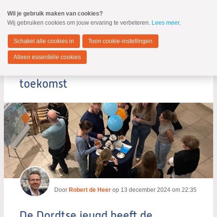
Spring
Wil je gebruik maken van cookies?
naar
Wij gebruiken cookies om jouw ervaring te verbeteren.
Lees meer
.
MENU
Spring
naar
Dordrecht
de
Schakel alle cookies in
Toon cookie-instellingen
inhoud
Spring
Alleen essentiële cookies
naar
De Dordtse jeugd heeft de
het
hoofdmenu
toekomst
Zoeken:
Zoeken
Door
Robert de Heer
op
13 december 2024 om 22:35
De Dordtse jeugd heeft de