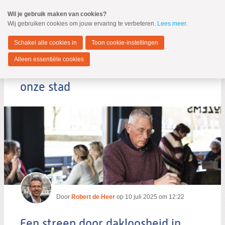
Spring
Wil je gebruik maken van cookies?
naar
Wij gebruiken cookies om jouw ervaring te verbeteren.
Lees meer
.
MENU
Spring
naar
Dordrecht
de
Schakel alle cookies in
Toon cookie-instellingen
inhoud
Spring
Alleen essentiële cookies
naar
Een streep door dakloosheid in
het
hoofdmenu
onze stad
Zoeken:
Zoeken
Door
Robert de Heer
op
10 juli 2025 om 12:22
Een streep door dakloosheid in