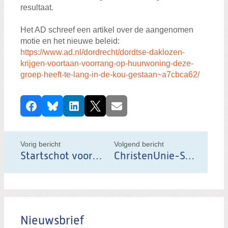
resultaat.
Het AD schreef een artikel over de aangenomen
motie en het nieuwe beleid:
https://www.ad.nl/dordrecht/dordtse-daklozen-
krijgen-voortaan-voorrang-op-huurwoning-deze-
groep-heeft-te-lang-in-de-kou-gestaan~a7cbca62/
D
Facebook
Bluesky
LinkedIn
X
E-mail
e
e
l
Vorig bericht
Volgend bericht
d
Startschot voor het Maasterras
ChristenUnie-SGP presenteert Robert de Heer als lijsttrekker
i
t
b
e
Nieuwsbrief
r