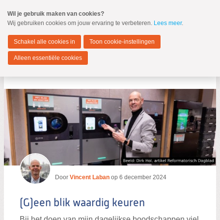
Spring
Wil je gebruik maken van cookies?
naar
Wij gebruiken cookies om jouw ervaring te verbeteren.
Lees meer
.
MENU
Spring
naar
Dordrecht
de
Schakel alle cookies in
Toon cookie-instellingen
inhoud
Spring
Alleen essentiële cookies
naar
Blogs per auteur
het
hoofdmenu
Zoeken:
Zoeken
Door
Vincent Laban
op
6 december 2024
(G)een blik waardig keuren
Bij het doen van mijn dagelijkse boodschappen viel