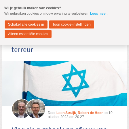
Spring
Wil je gebruik maken van cookies?
naar
Wij gebruiken cookies om jouw ervaring te verbeteren.
Lees meer
.
MENU
Spring
naar
Dordrecht
de
Schakel alle cookies in
Toon cookie-instellingen
inhoud
Spring
Alleen essentiële cookies
naar
Vlag als symbool van afkeur van
het
hoofdmenu
terreur
Zoeken:
Zoeken
Door
Leen Struijk
,
Robert de Heer
op
10
oktober 2023 om 20:27