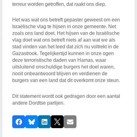
terreur worden getroffen, dat raakt ons diep.
Het was wat ons betreft gepaster geweest om een
Israëlische vlag te hijsen in onze gemeente. Net
zoals ons land doet. Het hijsen van de Israëlische
vlag doet wat ons betreft niets af aan wat we als
stad vinden van het leed dat zich nu voltrekt in de
Gazastrook. Tegelijkertijd kunnen in onze ogen
deze terroristische daden van Hamas, waar
uitsluitend onschuldige burgers het doel waren,
nooit onbeantwoord blijven en verdienen de
burgers van een land dat dit overkomt onze steun.
Dit statement wordt ook gedragen door een aantal
andere Dordtse partijen.
D
Facebook
Bluesky
LinkedIn
X
E-mail
e
e