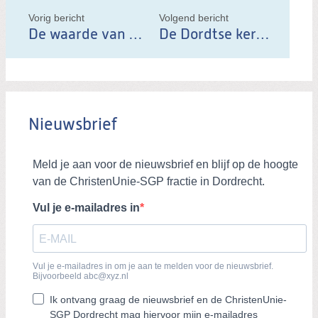
l
Vorig bericht
Volgend bericht
d
De waarde van werkbezoeken
De Dordtse kerkenvisie
i
t
b
e
Nieuwsbrief
r
i
c
h
t