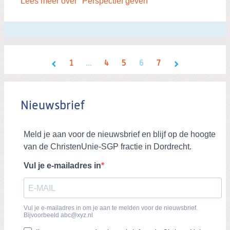
Lees meer over "Perspectief geven"
1
...
4
5
6
7
Nieuwsbrief