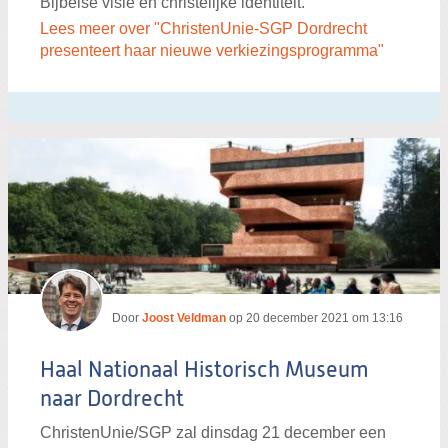
Bijbelse visie en christelijke identiteit.
Lees meer over "ChristenUnie-SGP Dordrecht
presenteert haar nieuwe verkiezingsprogramma"
Door
Joost Veldman
op
20 december 2021 om 13:16
Haal Nationaal Historisch Museum
naar Dordrecht
ChristenUnie/SGP zal dinsdag 21 december een