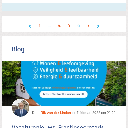
1
...
4
5
6
7
Blog
Door
Rik van der Linden
op
7 februari 2022 om 21:31