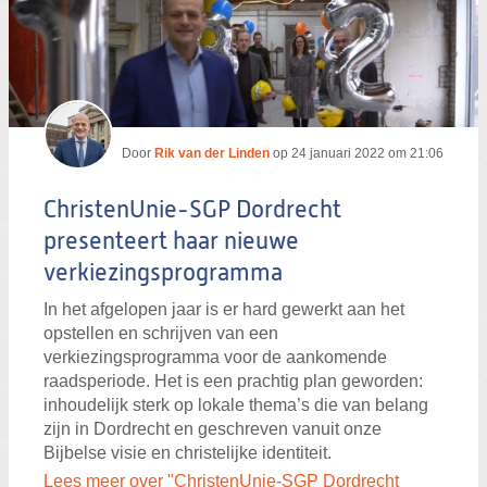
Door
Rik van der Linden
op
24 januari 2022 om 21:06
ChristenUnie-SGP Dordrecht
presenteert haar nieuwe
verkiezingsprogramma
In het afgelopen jaar is er hard gewerkt aan het
opstellen en schrijven van een
verkiezingsprogramma voor de aankomende
raadsperiode. Het is een prachtig plan geworden:
inhoudelijk sterk op lokale thema’s die van belang
zijn in Dordrecht en geschreven vanuit onze
Bijbelse visie en christelijke identiteit.
Lees meer over "ChristenUnie-SGP Dordrecht