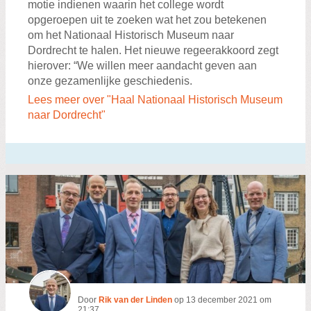
motie indienen waarin het college wordt
opgeroepen uit te zoeken wat het zou betekenen
om het Nationaal Historisch Museum naar
Dordrecht te halen. Het nieuwe regeerakkoord zegt
hierover: “We willen meer aandacht geven aan
onze gezamenlijke geschiedenis.
Lees meer over "Haal Nationaal Historisch Museum
naar Dordrecht"
Door
Rik van der Linden
op
13 december 2021 om
21:37